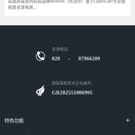
英国高端室内软装品牌Archroll（阿洛尔）基于OpenCart专业版
搭建全球电商...
咨询电话：
028 - 87966209
国家高新技术企业编号：
GR202551006995
特色功能

100%开源