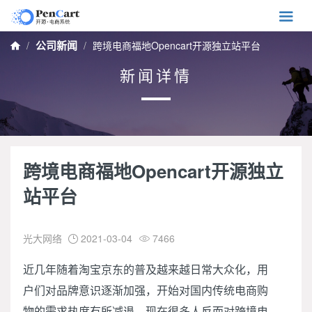

公司新闻
跨境电商福地Opencart开源独立站平台

新闻详情
跨境电商福地Opencart开源独立
站平台
光大网络
2021-03-04
7466


近几年随着淘宝京东的普及越来越日常大众化，用
户们对品牌意识逐渐加强，开始对国内传统电商购
物的需求热度有所减退，现在很多人反而对跨境电