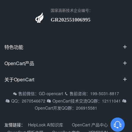
国家高新技术企业编号：
GR202551006995
特色功能

100%开源
OpenCart产品

可视化装修
OpenCart国际专业版
关于OpenCart

多商家入驻
OpenCart中文专业版
拼团/砍价/秒杀
OpenCart教程
售前微信：GD-opencart
售前咨询：199-5031-8817


OpenCart多商家系统
QQ：2670546672
OpenCart技术交流QQ群：12111041



支持9种主流语种
常见问题
OpenCart移动APP
OpenCart开发QQ群：206915581
多货币/多支付方式
渠道合作
DIY定制产品
关于我们
友情链接：
HelpLook AI知识库
OpenCart 产品中心
OpenCart微信小程序