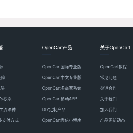
能
OpenCart产品
关于OpenCart
源
OpenCart国际专业版
OpenCart教程
装修
OpenCart中文专业版
常见问题
入驻
OpenCart多商家系统
渠道合作
价/秒杀
OpenCart移动APP
关于我们
主流语种
DIY定制产品
加入我们
多支付方式
OpenCart微信小程序
产品更新动态