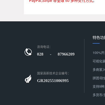
PayPal,Stripe 等全球 50 多种支付方式
。
特色功
咨询电话：
100%开
028 - 87966209
可视化
多商家
国家高新技术企业编号：
拼团/砍
GR202551006995
支持9种
多货币/