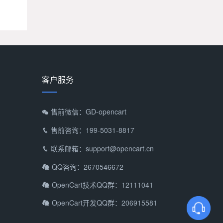
客户服务
售前微信：GD-opencart

售前咨询：199-5031-8817

联系邮箱：support@opencart.cn

QQ咨询：2670546672

OpenCart技术QQ群：12111041

OpenCart开发QQ群：206915581
