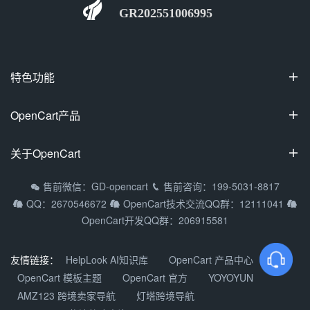
GR202551006995
特色功能

100%开源
OpenCart产品

可视化装修
OpenCart国际专业版
关于OpenCart

多商家入驻
OpenCart中文专业版
拼团/砍价/秒杀
OpenCart教程
售前微信：GD-opencart
售前咨询：199-5031-8817


OpenCart多商家系统
QQ：2670546672
OpenCart技术交流QQ群：12111041



支持9种主流语种
常见问题
OpenCart移动APP
OpenCart开发QQ群：206915581
多货币/多支付方式
渠道合作
DIY定制产品
关于我们
友情链接：
HelpLook AI知识库
OpenCart 产品中心
OpenCart微信小程序
OpenCart 模板主题
OpenCart 官方
YOYOYUN
加入我们
AMZ123 跨境卖家导航
灯塔跨境导航
产品更新动态