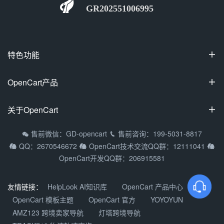
GR202551006995
特色功能

100%开源
OpenCart产品

可视化装修
OpenCart国际专业版
关于OpenCart

多商家入驻
OpenCart中文专业版
拼团/砍价/秒杀
OpenCart教程
售前微信：GD-opencart
售前咨询：199-5031-8817


OpenCart多商家系统
QQ：2670546672
OpenCart技术交流QQ群：12111041



支持9种主流语种
常见问题
OpenCart移动APP
OpenCart开发QQ群：206915581
多货币/多支付方式
渠道合作
DIY定制产品
关于我们
友情链接：
HelpLook AI知识库
OpenCart 产品中心
OpenCart微信小程序
OpenCart 模板主题
OpenCart 官方
YOYOYUN
加入我们
AMZ123 跨境卖家导航
灯塔跨境导航
产品更新动态