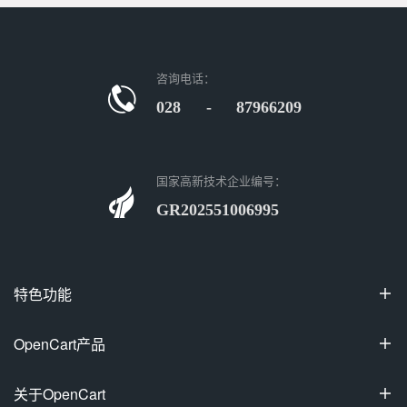
咨询电话：
028 - 87966209
国家高新技术企业编号：
GR202551006995
特色功能

100%开源
OpenCart产品

可视化装修
OpenCart国际专业版
关于OpenCart

多商家入驻