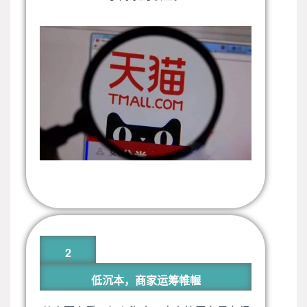
2
低沉本，商家运筹帷幄