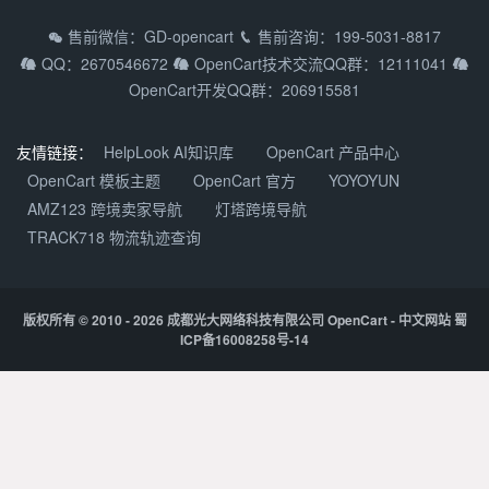
OpenCart中文专业版
拼团/砍价/秒杀
OpenCart教程
售前微信：GD-opencart
售前咨询：199-5031-8817


OpenCart多商家系统
QQ：2670546672
OpenCart技术交流QQ群：12111041



支持9种主流语种
常见问题
OpenCart移动APP
OpenCart开发QQ群：206915581
多货币/多支付方式
渠道合作
DIY定制产品
关于我们
友情链接：
HelpLook AI知识库
OpenCart 产品中心
OpenCart微信小程序
OpenCart 模板主题
OpenCart 官方
YOYOYUN
加入我们
AMZ123 跨境卖家导航
灯塔跨境导航
产品更新动态
TRACK718 物流轨迹查询
版权所有
© 2010 - 2026
成都光大网络科技有限公司
OpenCart - 中文网站
蜀
ICP备16008258号-14