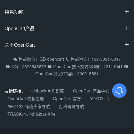
特色功能

100%开源
OpenCart产品

可视化装修
OpenCart国际专业版
关于OpenCart

多商家入驻
OpenCart中文专业版
拼团/砍价/秒杀
OpenCart教程
售前微信：GD-opencart
售前咨询：199-5031-8817


OpenCart多商家系统
QQ：2670546672
OpenCart技术交流QQ群：12111041



支持9种主流语种
常见问题
OpenCart移动APP
OpenCart开发QQ群：206915581
多货币/多支付方式
渠道合作
DIY定制产品
关于我们
友情链接：
HelpLook AI知识库
OpenCart 产品中心
OpenCart微信小程序
OpenCart 模板主题
OpenCart 官方
YOYOYUN
加入我们
AMZ123 跨境卖家导航
灯塔跨境导航
产品更新动态
TRACK718 物流轨迹查询