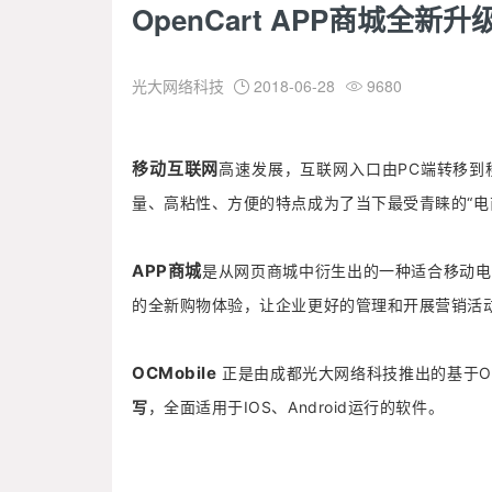
OpenCart APP商城全新升
光大网络科技
2018-06-28
9680


移动互联网
高速发展，互联网入口由PC端转移到
量、高粘性、方便的特点成为了当下最受青睐的“电
APP商城
是从网页商城中衍生出的一种适合移动电
的全新购物体验，让企业更好的管理和开展营销活
OCMobile
正是由成都光大网络科技推出的基于Op
写
，全面适用于IOS、Android运行的软件。