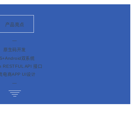
产品亮点
—
原生码开发
OS+Android双系统
n RESTFUL API 接口
流电商APP UI设计
—