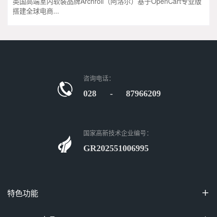
英国高端室内软装品牌Archroll（阿洛尔）基于OpenCart专业版
搭建全球电商...
咨询电话：
028 - 87966209
国家高新技术企业编号：
GR202551006995
特色功能

100%开源