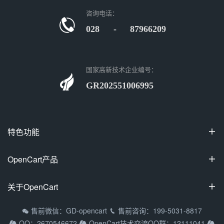
咨询电话：
028 - 87966209
国家高新技术企业编号：
GR202551006995
特色功能

100%开源
OpenCart产品

可视化装修
OpenCart国际专业版
关于OpenCart

多商家入驻
OpenCart中文专业版
拼团/砍价/秒杀
OpenCart教程
售前微信：GD-opencart
售前咨询：199-5031-8817


OpenCart多商家系统
QQ：2670546672
OpenCart技术交流QQ群：12111041


