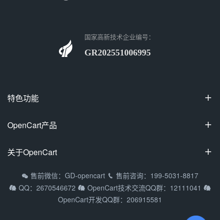
国家高新技术企业编号：
GR202551006995
特色功能

100%开源
OpenCart产品

可视化装修
OpenCart国际专业版
关于OpenCart

多商家入驻
OpenCart中文专业版
拼团/砍价/秒杀
OpenCart教程
售前微信：GD-opencart
售前咨询：199-5031-8817


OpenCart多商家系统
QQ：2670546672
OpenCart技术交流QQ群：12111041



支持9种主流语种
常见问题
OpenCart移动APP
OpenCart开发QQ群：206915581
多货币/多支付方式
渠道合作
DIY定制产品