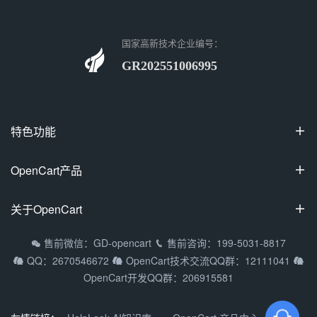
国家高新技术企业编号：
GR202551006995
特色功能

100%开源
OpenCart产品

可视化装修
OpenCart国际专业版
关于OpenCart

多商家入驻
OpenCart中文专业版
拼团/砍价/秒杀
OpenCart教程
售前微信：GD-opencart
售前咨询：199-5031-8817


OpenCart多商家系统
QQ：2670546672
OpenCart技术交流QQ群：12111041



支持9种主流语种
常见问题
OpenCart移动APP
OpenCart开发QQ群：206915581
多货币/多支付方式
渠道合作
DIY定制产品
关于我们