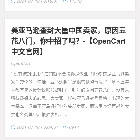
2021-07-16 08:18:07
14548


美亚马逊查封大量中国卖家，原因五
花八门，你中招了吗？-【OpenCart
中文官网】
OpenCart
“ 没有被封过几个店铺就不要说你是做亚马逊的”这是亚马逊卖
家们常说的一句话！亚马逊封号是很常见的情况了，基本上每
天都有卖家反馈说账号被封了，封号的原因五花八门，没有人
猜得透姐夫的心思。大卖家一样被亚马逊封号表格上出现的大
卖基本上涵盖了亚马逊行业的头部卖家，而这家身经百战的大
卖也名列其中。根据表格，...
2021-07-16 08:04:51
6917

