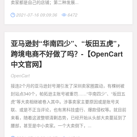
卖家都是自己的店铺；第二种发展...
2021-07-16 09:09:36
6472


亚马逊封“华南四少”、“坂田五虎”，
跨境电商不好做了吗？-【OpenCart
中文官网】
OpenCart
接连2个月的亚马逊封号潮引发了深圳卖家圈震动，有棵树被
封站点340个，帕拓逊主账号被重罚……“华南四少”、“坂田五
虎”等大卖相继被卷入其中。涉事卖家主要原因或是账号关
联、或是不正当评论，也有黑科技盛行、爆款侵权等。就目前
来看，随着这波整顿清剿态势，已经开始从头部大卖蔓延到了
腰部，甚至是中小卖家。一个大卖倒下，...