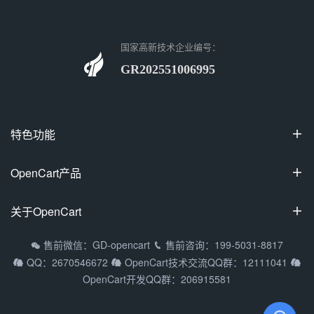
国家高新技术企业编号：
GR202551006995
特色功能

100%开源
OpenCart产品

可视化装修
OpenCart国际专业版
关于OpenCart

多商家入驻
OpenCart中文专业版
拼团/砍价/秒杀
OpenCart教程
售前微信：GD-opencart
售前咨询：199-5031-8817


OpenCart多商家系统
QQ：2670546672
OpenCart技术交流QQ群：12111041



支持9种主流语种
常见问题
OpenCart移动APP
OpenCart开发QQ群：206915581
多货币/多支付方式
渠道合作
DIY定制产品