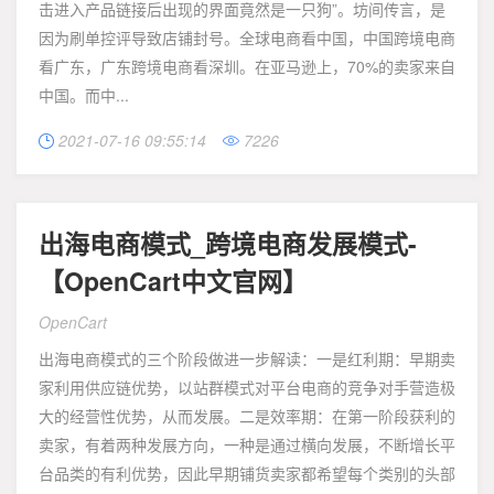
击进入产品链接后出现的界面竟然是一只狗”。坊间传言，是
因为刷单控评导致店铺封号。全球电商看中国，中国跨境电商
看广东，广东跨境电商看深圳。在亚马逊上，70%的卖家来自
中国。而中...
2021-07-16 09:55:14
7226


出海电商模式_跨境电商发展模式-
【OpenCart中文官网】
OpenCart
出海电商模式的三个阶段做进一步解读：一是红利期：早期卖
家利用供应链优势，以站群模式对平台电商的竞争对手营造极
大的经营性优势，从而发展。二是效率期：在第一阶段获利的
卖家，有着两种发展方向，一种是通过横向发展，不断增长平
台品类的有利优势，因此早期铺货卖家都希望每个类别的头部