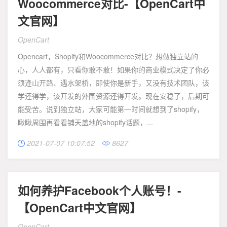
Woocommerce对比-【OpenCart中
文官网】
OpenCart
Opencart，Shopify和Woocommerce对比？想做独立站的
心，人人都有，只看你敢不敢！如果你的商业模式决定了你必
须逢山开路、遇水架桥，即使你是新手，又没有技术团队，该
学还得学，该开发的外围资源还得开发。现在安稳了，后期可
能受苦。说到独立站，大家可能第一时间就想到了shopify，
瞅瞅周围再看看铺天盖地的shopify话题，...
2021-07-07 10:07:52
8627


如何养护Facebook个人账号！-
【OpenCart中文官网】
OpenCart