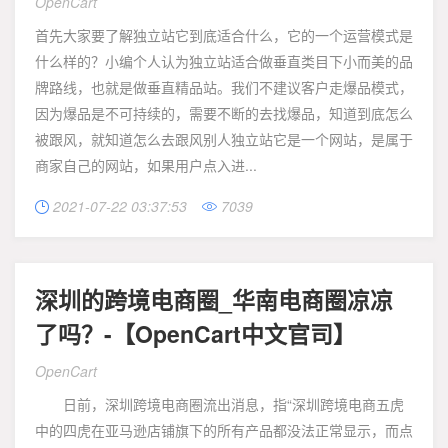
OpenCart
首先大家要了解独立站它到底适合什么，它的一个运营模式是
什么样的？小编个人认为独立站适合做垂直类目下小而美的品
牌路线，也就是做垂直精品站。我们不建议客户走爆品模式，
因为爆品是不可持续的，需要不断的去找爆品，知道到底怎么
被跟风，就知道怎么去跟风别人独立站它是一个网站，是属于
商家自己的网站，如果用户点入进...
2021-07-22 03:37:53
7039


深圳的跨境电商圈_华南电商圈凉凉
了吗？-【OpenCart中文官司】
OpenCart
日前，深圳跨境电商圈流出消息，指“深圳跨境电商五虎
中的四虎在亚马逊店铺旗下的所有产品都没法正常显示，而点