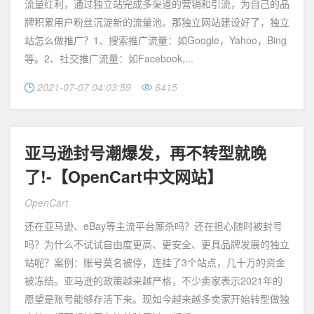
流量红利，通过独立站完成多渠道的营销和引流，为自己的品
牌积累用户粉丝沉淀新的流量池。那独立网站建设好了，独立
站怎么做推广？1、搜索推广流量：如Google，Yahoo，Bing
等。2、社交推广流量：如Facebook,...
2021-07-07 04:03:59
6415


亚马逊封号潮爆发，再不转型就晚
了!-【OpenCart中文网站】
OpenCart
还在亚马逊、eBay等主流平台厮杀吗？还在担心随时被封号
吗？为什么不试试自由度更高、更安全、更具品牌发展的独立
站呢？案例：账号莫名被停，连挂了3个站点，几十万的资金
被冻结。亚马逊的政策越来越严格，不少卖家表示2021年的
愿望是账号能够存活下来。现如今越来越多卖家开始转型做独