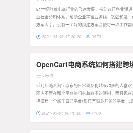
21世纪随着电商行业的飞速发展，带动各行各业涌进
业社会分销体系，帮助企业丰富业务线，巩固和进一
方案入手。没有一个好的搭建方案会使每一项工作都没
2021-03-08 07:20:20
9673


OpenCart电商系统如何搭建
光大网络
近几年随着淘宝京东的日常普及化越来越多的人喜欢
网店不管在那个平台终归有着较多的限制，而且现在
择搭建一个属于自己平台(现在有很多开源的平台，成本
2021-03-05 06:49:26
7180

