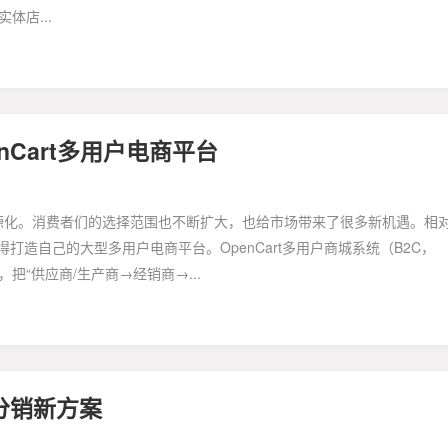
体店...
nCart多用户电商平台
化。消费者们的选择范围也不断扩大，也给市场带来了很多新机遇。相
造自己的大型多用户电商平台。OpenCart多用户商城系统（B2C，
把“供应商/生产商→经销商→...
商分销新方案