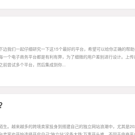
下边我们一起仔细研究一下这15个最好的平台，希望可以给你正确的帮助
每一个电子商务平台都是有利有弊，为了细微的用户差别进行设计。上传
前尝试多个平台，然后集成到你...
？
陌生。越来越多的跨境卖家投身到搭建自己的独立网站浪潮中，尤其是20
卖家也开始选择开启自己“独立站”这条大路;万事开头难，不同于电商平