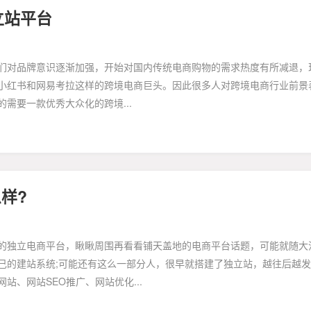
立站平台
们对品牌意识逐渐加强，开始对国内传统电商购物的需求热度有所减退，
小红书和网易考拉这样的跨境电商巨头。因此很多人对跨境电商行业前景
需要一款优秀大众化的跨境...
么样?
的独立电商平台，瞅瞅周围再看看铺天盖地的电商平台话题，可能就随大
己的建站系统;可能还有这么一部分人，很早就搭建了独立站，越往后越
、网站SEO推广、网站优化...