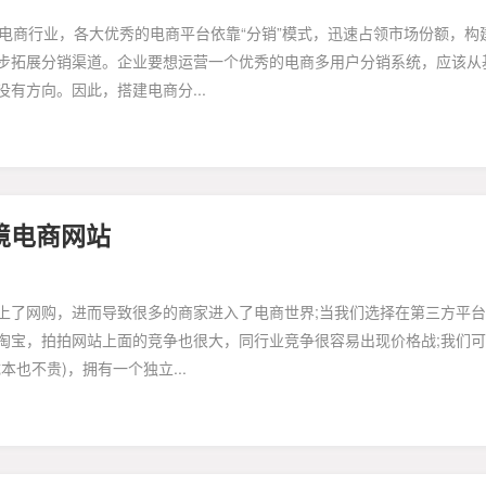
电商行业，各大优秀的电商平台依靠“分销”模式，迅速占领市场份额，构
步拓展分销渠道。企业要想运营一个优秀的电商多用户分销系统，应该从
有方向。因此，搭建电商分...
跨境电商网站
上了网购，进而导致很多的商家进入了电商世界;当我们选择在第三方平
淘宝，拍拍网站上面的竞争也很大，同行业竞争很容易出现价格战;我们
也不贵)，拥有一个独立...