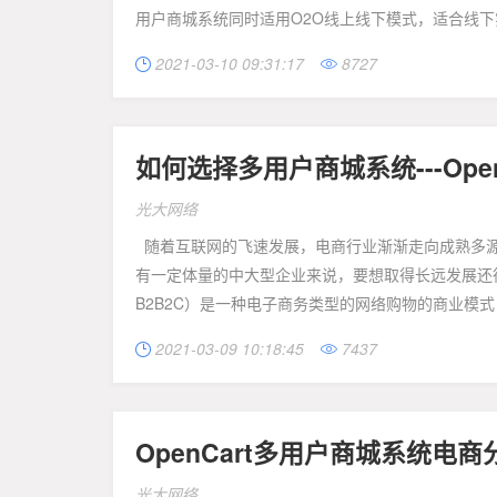
用户商城系统同时适用O2O线上线下模式，适合线下实
2021-03-10 09:31:17
8727


如何选择多用户商城系统---Ope
光大网络
随着互联网的飞速发展，电商行业渐渐走向成熟多源
有一定体量的中大型企业来说，要想取得长远发展还得打
B2B2C）是一种电子商务类型的网络购物的商业模式，
2021-03-09 10:18:45
7437


OpenCart多用户商城系统电
光大网络