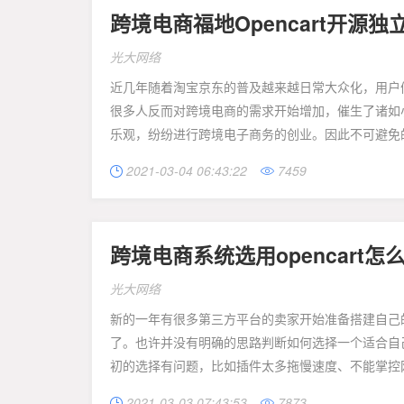
跨境电商福地Opencart开源独
光大网络
近几年随着淘宝京东的普及越来越日常大众化，用户
很多人反而对跨境电商的需求开始增加，催生了诸如
乐观，纷纷进行跨境电子商务的创业。因此不可避免的
2021-03-04 06:43:22
7459


跨境电商系统选用opencart怎
光大网络
新的一年有很多第三方平台的卖家开始准备搭建自己
了。也许并没有明确的思路判断如何选择一个适合自
初的选择有问题，比如插件太多拖慢速度、不能掌控网站
2021-03-03 07:43:53
7873

