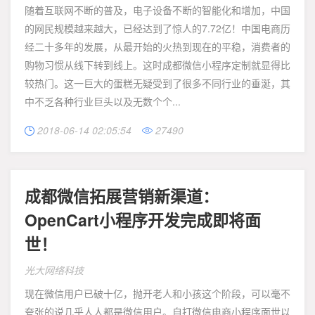
随着互联网不断的普及，电子设备不断的智能化和增加，中国
的网民规模越来越大，已经达到了惊人的7.72亿！中国电商历
经二十多年的发展，从最开始的火热到现在的平稳，消费者的
购物习惯从线下转到线上。这时成都微信小程序定制就显得比
较热门。这一巨大的蛋糕无疑受到了很多不同行业的垂涎，其
中不乏各种行业巨头以及无数个个...
2018-06-14 02:05:54
27490


成都微信拓展营销新渠道：
OpenCart小程序开发完成即将面
世！
光大网络科技
现在微信用户已破十亿，抛开老人和小孩这个阶段，可以毫不
夸张的说几乎人人都是微信用户。自打微信电商小程序面世以