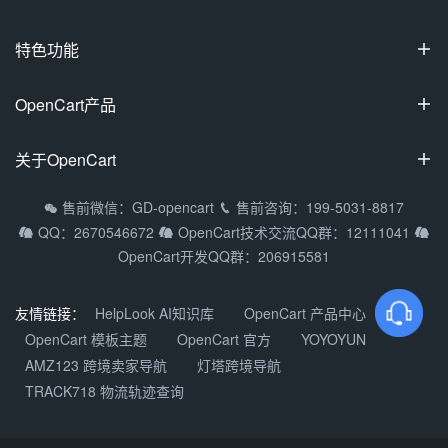
特色功能

100%开源
OpenCart产品

可视化装修
OpenCart国际专业版
关于OpenCart

多商家入驻
OpenCart中文专业版
拼团/砍价/秒杀
OpenCart教程
售前微信：GD-opencart
售前咨询：199-5031-8817


OpenCart多商家系统
QQ：2670546672
OpenCart技术交流QQ群：12111041



支持9种主流语种
常见问题
OpenCart移动APP
OpenCart开发QQ群：206915581
多货币/多支付方式
渠道合作
DIY定制产品
关于我们
友情链接：
HelpLook AI知识库
OpenCart 产品中心
OpenCart微信小程序
OpenCart 模板主题
OpenCart 官方
YOYOYUN
加入我们
AMZ123 跨境卖家导航
灯塔跨境导航
产品更新动态
TRACK718 物流轨迹查询