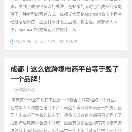
来，受到了成都很多人的关注，在娱乐的同时也给成都商家提
供了一种新型的营销方式。成都光大网络opencart微信小程序
经过层层历练，层层打磨开发之后也即将面世。成都光大网
络，opencart官方指定合作伙伴，从...
2018-06-13 10:11:33
15436


成都丨这么做跨境电商平台等于毁了
一个品牌！
光大网络科技
电商这个行业在现在来说是一个吸金力非常强的一个行业，
在成都人人都想在电商平台上面这个香饽饽里面分一杯羹。在
国内电商趋于饱和的状态下，很多人或者企业都把目光瞄上了
成都跨境电商平台这个领域，然而有很多企业却在跨境电商这
块领域上面铩羽而归，因为其中一个小细节就直接毁了一个品